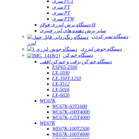
سری FCT
سری FT
سری PT
سری PTW
دستگاه برش لیزری فولاد H
سایر برش دهنده های لیزر فیبری
دستگاه تمیز کردن
لیزر
دستگاه جوش لیزری
دستگاه خم کن
دستگاه خم کن برقی و خم کن افقی
ESP65-2500
LX-1030
LX-350T-1250
LX-3512
LX-5016
LX-6020
WC67K
WC67K-63T1600
WC67K-100T4000
WC67K-125T4000
WE67K
WE67K-100T2500
WE67K-100T4000