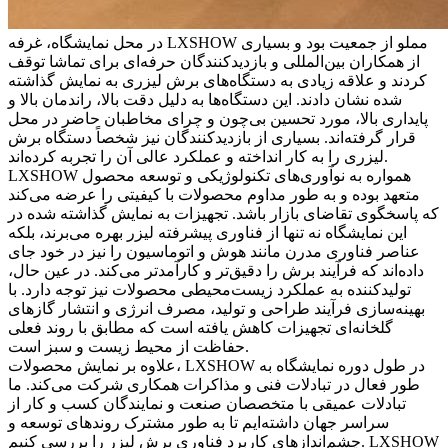
در محل نمایشگاه، غرفه LXSHOW مملو از جمعیت بود و بسیاری
از همکاران بین‌المللی و بازدیدکنندگان حرفه‌ای برای تماشا توقف
کردند و علاقه زیادی به دستگاه‌های برش لیزری به نمایش گذاشته
شده نشان دادند. این دستگاه‌ها به دلیل دقت بالا، راندمان بالا و
پایداری بالا، مورد تحسین بی‌چون و چرای مخاطبان حاضر در محل
قرار گرفته‌اند. بسیاری از بازدیدکنندگان نیز شخصاً دستگاه برش
لیزری را به کار انداخته و عملکرد عالی آن را تجربه کرده‌اند.
LXSHOW همواره به نوآوری‌های تکنولوژیکی و توسعه محصول
متعهد بوده و به طور مداوم محصولات با کیفیتی را عرضه می‌کند
که پاسخگوی تقاضای بازار باشد. تجهیزات به نمایش گذاشته شده در
این نمایشگاه نه تنها از فناوری پیشرفته لیزر بهره می‌برند، بلکه
عناصر فناوری مدرن مانند هوش و اتوماسیون را نیز در خود جای
داده‌اند که فرآیند برش را دقیق‌تر و کارآمدتر می‌کند. در عین حال،
تولیدکننده به عملکرد زیست‌محیطی محصولات نیز توجه دارد. با
بهینه‌سازی فرآیند طراحی و تولید، مصرف انرژی و انتشار گازهای
گلخانه‌ای تجهیزات کاهش یافته است که مطابق با روند فعلی
حفاظت از محیط زیست و سبز است.
علاوه بر نمایش محصولات، LXSHOW در طول دوره نمایشگاه به
طور فعال در تبادلات فنی و مذاکرات همکاری شرکت می‌کند. ما
تبادلات عمیقی با متخصصان صنعت و نمایندگان کسب و کار از
سراسر جهان داشته‌ایم تا به طور مشترک روندهای توسعه و
چشم‌اندازهای کاربرد فناوری برش لیزر را بررسی کنیم. LXSHOW