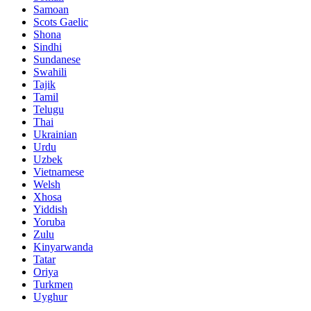
Samoan
Scots Gaelic
Shona
Sindhi
Sundanese
Swahili
Tajik
Tamil
Telugu
Thai
Ukrainian
Urdu
Uzbek
Vietnamese
Welsh
Xhosa
Yiddish
Yoruba
Zulu
Kinyarwanda
Tatar
Oriya
Turkmen
Uyghur