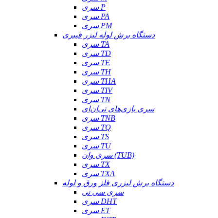
سری P
سری PA
سری PM
دستگاه برش لوله لیزر فیبری
سری TA
سری TD
سری TE
سری TH
سری THA
سری TIV
سری TN
سری بازی‌های تی‌ان‌ای
سری TNB
سری TQ
سری TS
سری TU
سری وان (TUB)
سری TX
سری TXA
دستگاه برش لیزری فلز ورق و لوله
سری سی تی
سری DHT
سری ET