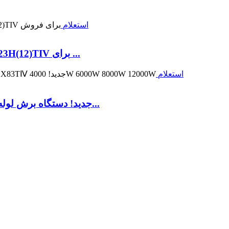
استعلام
دستگاه برش لیزری لوله فلزی چهار چاک LX123H(12)TIV برای ...
استعلام
LX83TⅣ جدید! دستگاه برش لوله فلزی با لیزر فیبر سنگین چهار چاک...