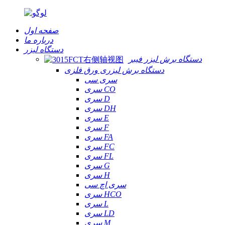
صفحه اول
درباره ما
دستگاه لیزر
دستگاه برش لیزر فیبر
دستگاه برش لیزری ورق فلزی
سری سی
سری CO
سری D
سری DH
سری E
سری F
سری FA
سری FC
سری FL
سری G
سری H
سری اچ سی
سری HCO
سری L
سری LD
سری M