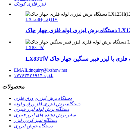
لیزر فلزی کوچک
LX123H(12)TIV
LX83TⅣ
EMAIL:inquiry@lxshow.net
تلفن: ۱۷۷۶۳۴۲۶۹۱۴
محصولات
دستگاه برش لیزری ورق فلزی
دستگاه برش لیزری فلز ورق و لوله
دستگاه برش لوله لیزر فیبری
سایر برش دهنده های لیزر فیبری
دستگاه تمیز کردن لیزر
دستگاه جوش لیزری