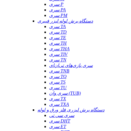
سری P
سری PA
سری PM
دستگاه برش لوله لیزر فیبری
سری TA
سری TD
سری TE
سری TH
سری THA
سری TIV
سری TN
سری بازی‌های تی‌ان‌ای
سری TNB
سری TQ
سری TS
سری TU
سری وان (TUB)
سری TX
سری TXA
دستگاه برش لیزری فلز ورق و لوله
سری سی تی
سری DHT
سری ET