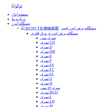
صفحه اول
درباره ما
دستگاه لیزر
دستگاه برش لیزر فیبر
دستگاه برش لیزری ورق فلزی
سری سی
سری CO
سری D
سری DH
سری E
سری F
سری FA
سری FC
سری FL
سری G
سری H
سری اچ سی
سری HCO
سری L
سری LD
سری M