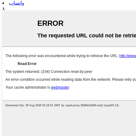
واتساپ
x