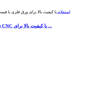
استعلام
WE67K-160T4000 فروش داغ تجهیزات خمش CNC با کیفیت بالا برای ...