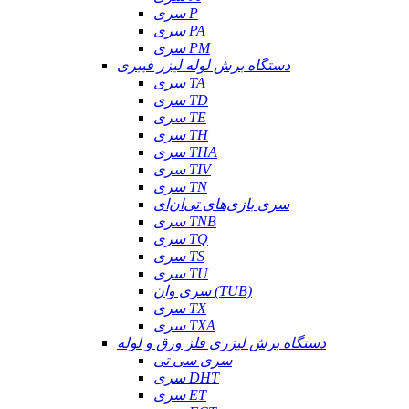
سری P
سری PA
سری PM
دستگاه برش لوله لیزر فیبری
سری TA
سری TD
سری TE
سری TH
سری THA
سری TIV
سری TN
سری بازی‌های تی‌ان‌ای
سری TNB
سری TQ
سری TS
سری TU
سری وان (TUB)
سری TX
سری TXA
دستگاه برش لیزری فلز ورق و لوله
سری سی تی
سری DHT
سری ET