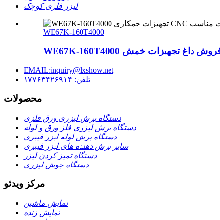
لیزر فلزی کوچک
WE67K-160T4000
EMAIL:inquiry@lxshow.net
تلفن: ۱۷۷۶۳۴۲۶۹۱۴
محصولات
دستگاه برش لیزری ورق فلزی
دستگاه برش لیزری فلز ورق و لوله
دستگاه برش لوله لیزر فیبری
سایر برش دهنده های لیزر فیبری
دستگاه تمیز کردن لیزر
دستگاه جوش لیزری
مرکز ویدئو
نمایش ماشین
نمایش زنده