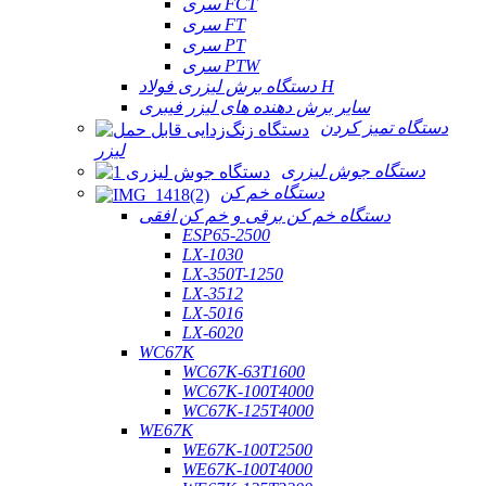
سری FCT
سری FT
سری PT
سری PTW
دستگاه برش لیزری فولاد H
سایر برش دهنده های لیزر فیبری
دستگاه تمیز کردن
لیزر
دستگاه جوش لیزری
دستگاه خم کن
دستگاه خم کن برقی و خم کن افقی
ESP65-2500
LX-1030
LX-350T-1250
LX-3512
LX-5016
LX-6020
WC67K
WC67K-63T1600
WC67K-100T4000
WC67K-125T4000
WE67K
WE67K-100T2500
WE67K-100T4000