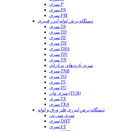
سری P
سری PA
سری PM
دستگاه برش لوله لیزر فیبری
سری TA
سری TD
سری TE
سری TH
سری THA
سری TIV
سری TN
سری بازی‌های تی‌ان‌ای
سری TNB
سری TQ
سری TS
سری TU
سری وان (TUB)
سری TX
سری TXA
دستگاه برش لیزری فلز ورق و لوله
سری سی تی
سری DHT
سری ET