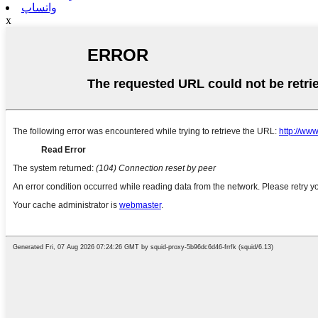
واتساپ
x