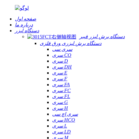
صفحه اول
درباره ما
دستگاه لیزر
دستگاه برش لیزر فیبر
دستگاه برش لیزری ورق فلزی
سری سی
سری CO
سری D
سری DH
سری E
سری F
سری FA
سری FC
سری FL
سری G
سری H
سری اچ سی
سری HCO
سری L
سری LD
سری M