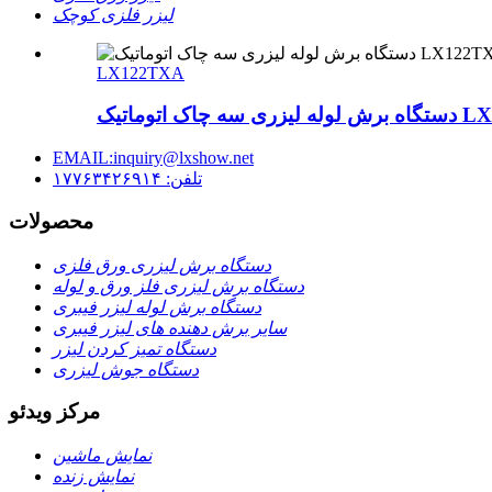
لیزر فلزی کوچک
LX122TXA
ماتیک LX122TXA
EMAIL:inquiry@lxshow.net
تلفن: ۱۷۷۶۳۴۲۶۹۱۴
محصولات
دستگاه برش لیزری ورق فلزی
دستگاه برش لیزری فلز ورق و لوله
دستگاه برش لوله لیزر فیبری
سایر برش دهنده های لیزر فیبری
دستگاه تمیز کردن لیزر
دستگاه جوش لیزری
مرکز ویدئو
نمایش ماشین
نمایش زنده