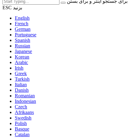
برای جستجو اینتر و برای بستن
ESC بزنید
English
French
German
Portuguese
Spanish
Russian
Japanese
Korean
Arabic
Irish
Greek
Turkish
Italian
Danish
Romanian
Indonesian
Czech
Afrikaans
Swedish
Polish
Basque
Catalan