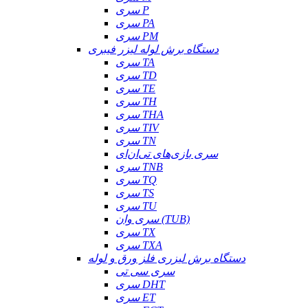
سری P
سری PA
سری PM
دستگاه برش لوله لیزر فیبری
سری TA
سری TD
سری TE
سری TH
سری THA
سری TIV
سری TN
سری بازی‌های تی‌ان‌ای
سری TNB
سری TQ
سری TS
سری TU
سری وان (TUB)
سری TX
سری TXA
دستگاه برش لیزری فلز ورق و لوله
سری سی تی
سری DHT
سری ET