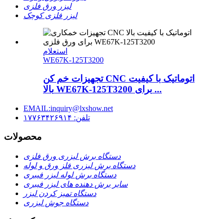
لیزر ورق فلزی
لیزر فلزی کوچک
استعلام
WE67K-125T3200
تجهیزات خم کن CNC اتوماتیک با کیفیت
بالا WE67K-125T3200 برای ...
EMAIL:inquiry@lxshow.net
تلفن: ۱۷۷۶۳۴۲۶۹۱۴
محصولات
دستگاه برش لیزری ورق فلزی
دستگاه برش لیزری فلز ورق و لوله
دستگاه برش لوله لیزر فیبری
سایر برش دهنده های لیزر فیبری
دستگاه تمیز کردن لیزر
دستگاه جوش لیزری