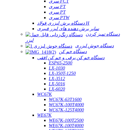
سری FCT
سری FT
سری PT
سری PTW
دستگاه برش لیزری فولاد H
سایر برش دهنده های لیزر فیبری
دستگاه تمیز کردن
لیزر
دستگاه جوش لیزری
دستگاه خم کن
دستگاه خم کن برقی و خم کن افقی
ESP65-2500
LX-1030
LX-350T-1250
LX-3512
LX-5016
LX-6020
WC67K
WC67K-63T1600
WC67K-100T4000
WC67K-125T4000
WE67K
WE67K-100T2500
WE67K-100T4000