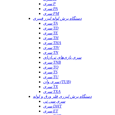
سری P
سری PA
سری PM
دستگاه برش لوله لیزر فیبری
سری TA
سری TD
سری TE
سری TH
سری THA
سری TIV
سری TN
سری بازی‌های تی‌ان‌ای
سری TNB
سری TQ
سری TS
سری TU
سری وان (TUB)
سری TX
سری TXA
دستگاه برش لیزری فلز ورق و لوله
سری سی تی
سری DHT
سری ET