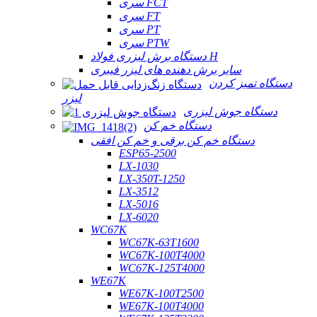
سری FCT
سری FT
سری PT
سری PTW
دستگاه برش لیزری فولاد H
سایر برش دهنده های لیزر فیبری
دستگاه تمیز کردن
لیزر
دستگاه جوش لیزری
دستگاه خم کن
دستگاه خم کن برقی و خم کن افقی
ESP65-2500
LX-1030
LX-350T-1250
LX-3512
LX-5016
LX-6020
WC67K
WC67K-63T1600
WC67K-100T4000
WC67K-125T4000
WE67K
WE67K-100T2500
WE67K-100T4000