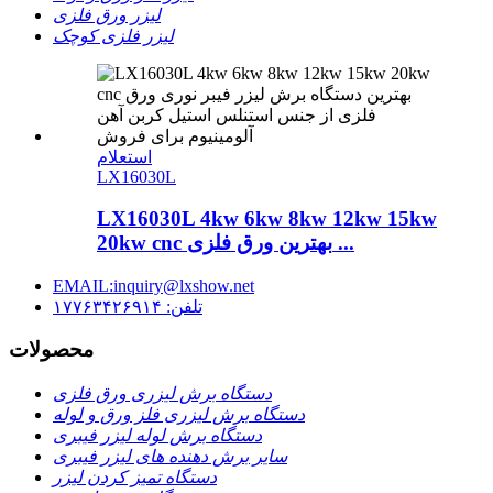
لیزر ورق فلزی
لیزر فلزی کوچک
استعلام
LX16030L
LX16030L 4kw 6kw 8kw 12kw 15kw
20kw cnc بهترین ورق فلزی ...
EMAIL:inquiry@lxshow.net
تلفن: ۱۷۷۶۳۴۲۶۹۱۴
محصولات
دستگاه برش لیزری ورق فلزی
دستگاه برش لیزری فلز ورق و لوله
دستگاه برش لوله لیزر فیبری
سایر برش دهنده های لیزر فیبری
دستگاه تمیز کردن لیزر