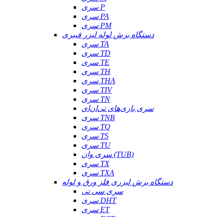
سری P
سری PA
سری PM
دستگاه برش لوله لیزر فیبری
سری TA
سری TD
سری TE
سری TH
سری THA
سری TIV
سری TN
سری بازی‌های تی‌ان‌ای
سری TNB
سری TQ
سری TS
سری TU
سری وان (TUB)
سری TX
سری TXA
دستگاه برش لیزری فلز ورق و لوله
سری سی تی
سری DHT
سری ET