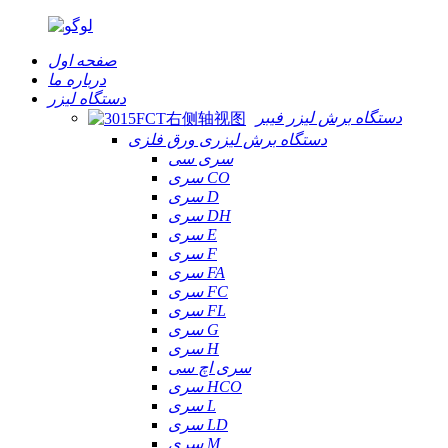
صفحه اول
درباره ما
دستگاه لیزر
دستگاه برش لیزر فیبر
دستگاه برش لیزری ورق فلزی
سری سی
سری CO
سری D
سری DH
سری E
سری F
سری FA
سری FC
سری FL
سری G
سری H
سری اچ سی
سری HCO
سری L
سری LD
سری M