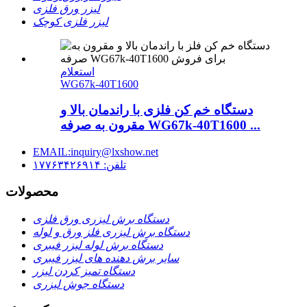
لیزر ورق فلزی
لیزر فلزی کوچک
استعلام
WG67k-40T1600
دستگاه خم کن فلزی با راندمان بالا و
مقرون به صرفه WG67k-40T1600 ...
EMAIL:inquiry@lxshow.net
تلفن: ۱۷۷۶۳۴۲۶۹۱۴
محصولات
دستگاه برش لیزری ورق فلزی
دستگاه برش لیزری فلز ورق و لوله
دستگاه برش لوله لیزر فیبری
سایر برش دهنده های لیزر فیبری
دستگاه تمیز کردن لیزر
دستگاه جوش لیزری