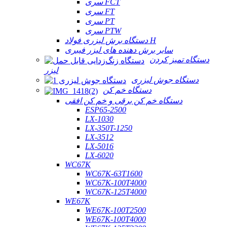
سری FCT
سری FT
سری PT
سری PTW
دستگاه برش لیزری فولاد H
سایر برش دهنده های لیزر فیبری
دستگاه تمیز کردن
لیزر
دستگاه جوش لیزری
دستگاه خم کن
دستگاه خم کن برقی و خم کن افقی
ESP65-2500
LX-1030
LX-350T-1250
LX-3512
LX-5016
LX-6020
WC67K
WC67K-63T1600
WC67K-100T4000
WC67K-125T4000
WE67K
WE67K-100T2500
WE67K-100T4000