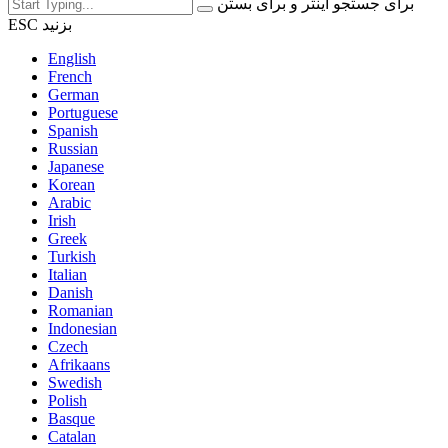
برای جستجو اینتر و برای بستن
ESC بزنید
English
French
German
Portuguese
Spanish
Russian
Japanese
Korean
Arabic
Irish
Greek
Turkish
Italian
Danish
Romanian
Indonesian
Czech
Afrikaans
Swedish
Polish
Basque
Catalan