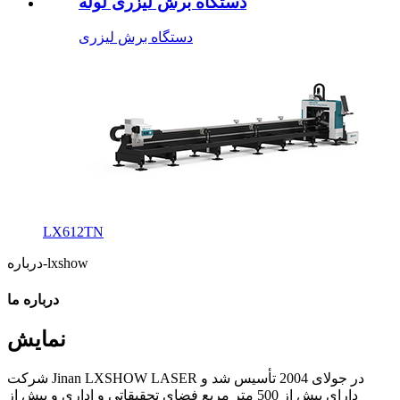
دستگاه برش لیزری لوله
دستگاه برش لیزری
LX612TN
درباره-lxshow
درباره ما
نمایش
شرکت Jinan LXSHOW LASER در جولای 2004 تأسیس شد و
دارای بیش از 500 متر مربع فضای تحقیقاتی و اداری و بیش از