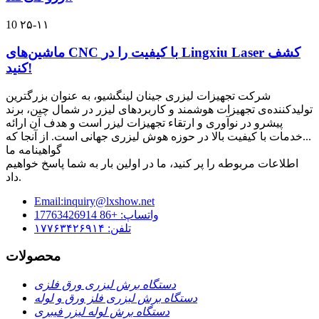
10
۲۵-۱۱
ماشین‌های CNC با کیفیت را در Lingxiu Laser کشف
کنید!
شرکت تجهیزات لیزری جینان لینگشیو، به عنوان بزرگترین
تولیدکننده‌ی تجهیزات هوشمند و کاربردهای لیزر در شمال چین، برند
پیشرو در نوآوری و ارتقاء تجهیزات لیزر است و هدف آن ارائه
خدمات با کیفیت بالا در حوزه هوش لیزری جهانی است. از آنجا که...
گواهینامه ما
اطلاعات مربوطه را پر کنید، ما در اولین بار به شما پاسخ خواهیم
داد.
Email:inquiry@lxshow.net
واتساپ: +86 17763426914
تلفن: ۱۷۷۶۳۴۲۶۹۱۴
محصولات
دستگاه برش لیزری ورق فلزی
دستگاه برش لیزری فلز ورق و لوله
دستگاه برش لوله لیزر فیبری