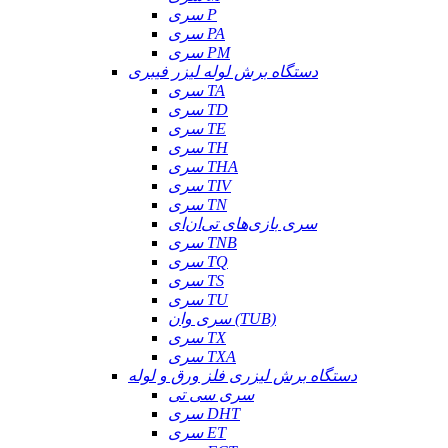
سری P
سری PA
سری PM
دستگاه برش لوله لیزر فیبری
سری TA
سری TD
سری TE
سری TH
سری THA
سری TIV
سری TN
سری بازی‌های تی‌ان‌ای
سری TNB
سری TQ
سری TS
سری TU
سری وان (TUB)
سری TX
سری TXA
دستگاه برش لیزری فلز ورق و لوله
سری سی تی
سری DHT
سری ET