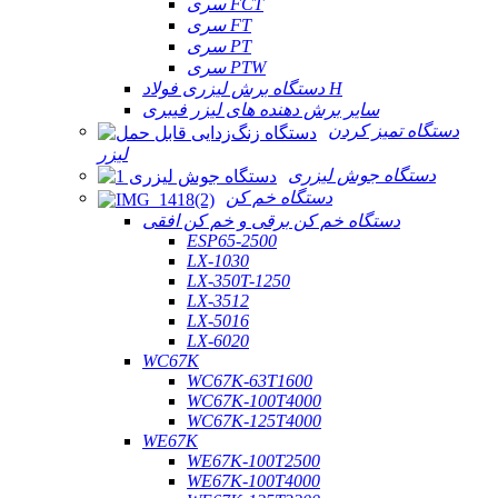
سری FCT
سری FT
سری PT
سری PTW
دستگاه برش لیزری فولاد H
سایر برش دهنده های لیزر فیبری
دستگاه تمیز کردن
لیزر
دستگاه جوش لیزری
دستگاه خم کن
دستگاه خم کن برقی و خم کن افقی
ESP65-2500
LX-1030
LX-350T-1250
LX-3512
LX-5016
LX-6020
WC67K
WC67K-63T1600
WC67K-100T4000
WC67K-125T4000
WE67K
WE67K-100T2500
WE67K-100T4000