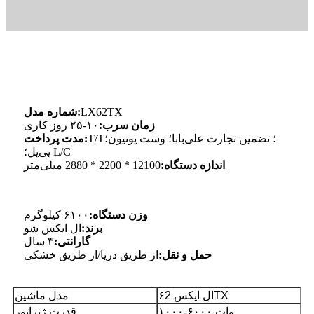
LX62TX
شماره مدل:
زمان سرب:
۱۰-۲۵ روز کاری
T/T؛ تضمین تجارت علی‌بابا؛ وست یونیون؛
مدت پرداخت:
پی‌پل؛ L/C
اندازه دستگاه:
12100 * 2200 * 2880 میلی‌متر
وزن دستگاه:
۶۱۰۰ کیلوگرم
برند:
ال ایکس شو
گارانتی:
۳ سال
حمل و نقل:
از طریق دریا/از طریق خشکی
2TX
ال ایکس ۶
مدل ماشین
۱۰۰۰-۶۰۰۰ وات
قدرت ژنراتور