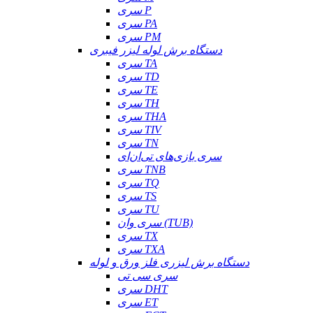
سری P
سری PA
سری PM
دستگاه برش لوله لیزر فیبری
سری TA
سری TD
سری TE
سری TH
سری THA
سری TIV
سری TN
سری بازی‌های تی‌ان‌ای
سری TNB
سری TQ
سری TS
سری TU
سری وان (TUB)
سری TX
سری TXA
دستگاه برش لیزری فلز ورق و لوله
سری سی تی
سری DHT
سری ET