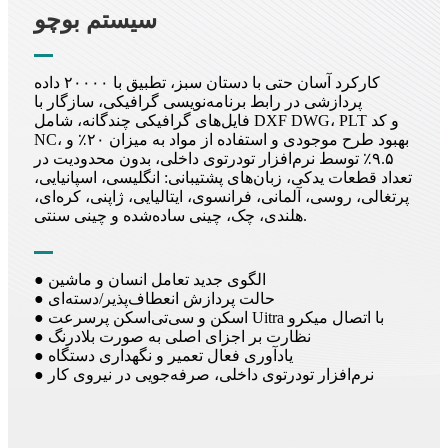
سیستم بوچو
کارکرد آسان حتی با دستان سبز، تطبیق با ۲۰۰۰۰ داده
پردازشی در رابط برنامه‌نویسی گرافیکی، سازگار با
فایل‌های گرافیکی چندگانه، شامل DXF DWG، PLT و کد
NC، بهبود طرح موجودی و استفاده از مواد به میزان ۲۰٪ و
۹.۵٪ توسط نرم‌افزار تودرتوی داخلی، بدون محدودیت در
تعداد قطعات یدکی، زبان‌های پشتیبانی: انگلیسی، اسپانیایی،
پرتغالی، روسی، آلمانی، فرانسوی، ایتالیایی، ژاپنی، کره‌ای،
هلندی، چک، چینی ساده‌شده و چینی سنتی.
● الگوی جدید تعامل انسان و ماشین
● حالت پردازش انعطاف‌پذیر/دسته‌ای
● اسکن و سی‌تی‌اسکن پرسرعت Uitra با اتصال میکرو
● نظارت بر اجزای اصلی به صورت بلادرنگ
● یادآوری فعال تعمیر و نگهداری دستگاه
● نرم‌افزار تودرتوی داخلی، صرفه‌جویی در نیروی کار