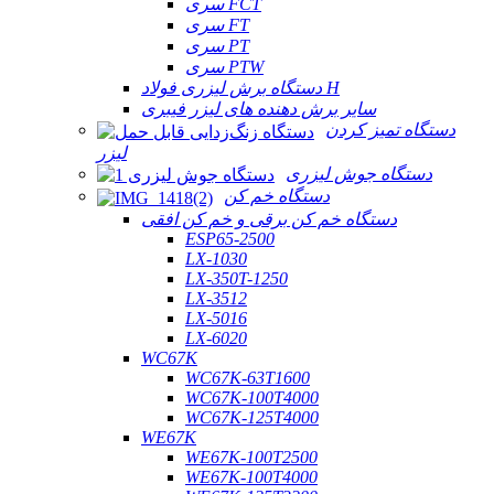
سری FCT
سری FT
سری PT
سری PTW
دستگاه برش لیزری فولاد H
سایر برش دهنده های لیزر فیبری
دستگاه تمیز کردن
لیزر
دستگاه جوش لیزری
دستگاه خم کن
دستگاه خم کن برقی و خم کن افقی
ESP65-2500
LX-1030
LX-350T-1250
LX-3512
LX-5016
LX-6020
WC67K
WC67K-63T1600
WC67K-100T4000
WC67K-125T4000
WE67K
WE67K-100T2500
WE67K-100T4000