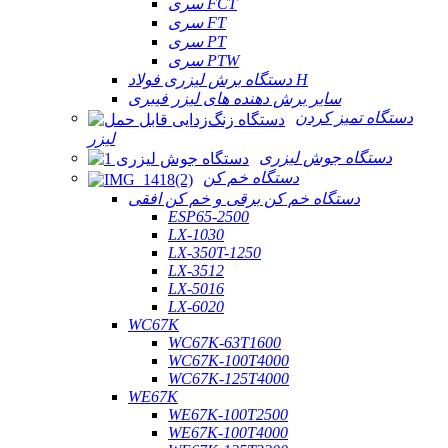
سری FCT
سری FT
سری PT
سری PTW
دستگاه برش لیزری فولاد H
سایر برش دهنده های لیزر فیبری
دستگاه تمیز کردن
لیزر
دستگاه جوش لیزری
دستگاه خم کن
دستگاه خم کن برقی و خم کن افقی
ESP65-2500
LX-1030
LX-350T-1250
LX-3512
LX-5016
LX-6020
WC67K
WC67K-63T1600
WC67K-100T4000
WC67K-125T4000
WE67K
WE67K-100T2500
WE67K-100T4000