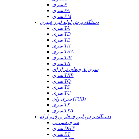
سری P
سری PA
سری PM
دستگاه برش لوله لیزر فیبری
سری TA
سری TD
سری TE
سری TH
سری THA
سری TIV
سری TN
سری بازی‌های تی‌ان‌ای
سری TNB
سری TQ
سری TS
سری TU
سری وان (TUB)
سری TX
سری TXA
دستگاه برش لیزری فلز ورق و لوله
سری سی تی
سری DHT
سری ET