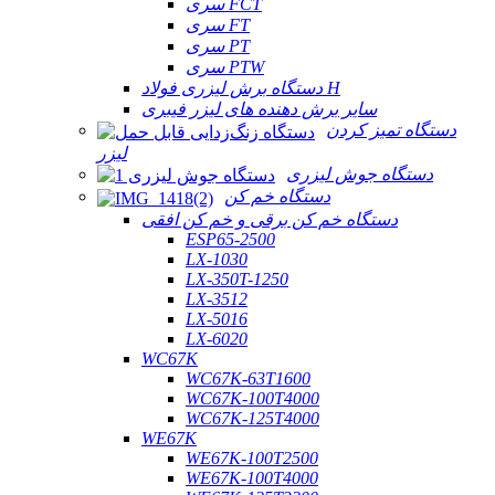
سری FCT
سری FT
سری PT
سری PTW
دستگاه برش لیزری فولاد H
سایر برش دهنده های لیزر فیبری
دستگاه تمیز کردن
لیزر
دستگاه جوش لیزری
دستگاه خم کن
دستگاه خم کن برقی و خم کن افقی
ESP65-2500
LX-1030
LX-350T-1250
LX-3512
LX-5016
LX-6020
WC67K
WC67K-63T1600
WC67K-100T4000
WC67K-125T4000
WE67K
WE67K-100T2500
WE67K-100T4000