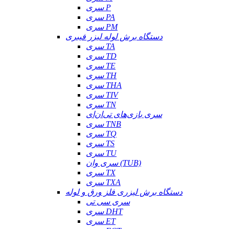
سری P
سری PA
سری PM
دستگاه برش لوله لیزر فیبری
سری TA
سری TD
سری TE
سری TH
سری THA
سری TIV
سری TN
سری بازی‌های تی‌ان‌ای
سری TNB
سری TQ
سری TS
سری TU
سری وان (TUB)
سری TX
سری TXA
دستگاه برش لیزری فلز ورق و لوله
سری سی تی
سری DHT
سری ET