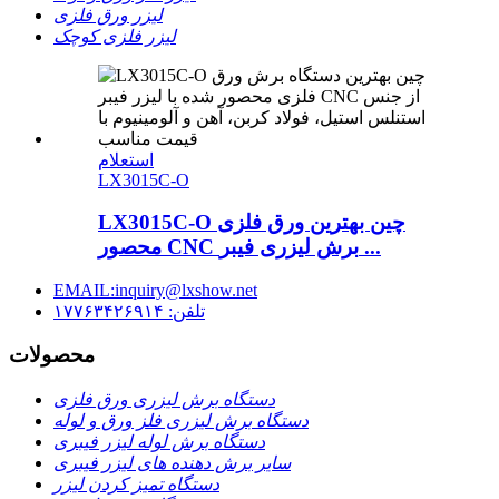
لیزر ورق فلزی
لیزر فلزی کوچک
استعلام
LX3015C-O
LX3015C-O چین بهترین ورق فلزی
محصور CNC برش لیزری فیبر ...
EMAIL:inquiry@lxshow.net
تلفن: ۱۷۷۶۳۴۲۶۹۱۴
محصولات
دستگاه برش لیزری ورق فلزی
دستگاه برش لیزری فلز ورق و لوله
دستگاه برش لوله لیزر فیبری
سایر برش دهنده های لیزر فیبری
دستگاه تمیز کردن لیزر