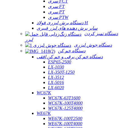
سری FCT
سری FT
سری PT
سری PTW
دستگاه برش لیزری فولاد H
سایر برش دهنده های لیزر فیبری
دستگاه تمیز کردن
لیزر
دستگاه جوش لیزری
دستگاه خم کن
دستگاه خم کن برقی و خم کن افقی
ESP65-2500
LX-1030
LX-350T-1250
LX-3512
LX-5016
LX-6020
WC67K
WC67K-63T1600
WC67K-100T4000
WC67K-125T4000
WE67K
WE67K-100T2500
WE67K-100T4000