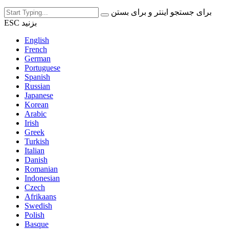
برای جستجو اینتر و برای بستن
ESC بزنید
English
French
German
Portuguese
Spanish
Russian
Japanese
Korean
Arabic
Irish
Greek
Turkish
Italian
Danish
Romanian
Indonesian
Czech
Afrikaans
Swedish
Polish
Basque