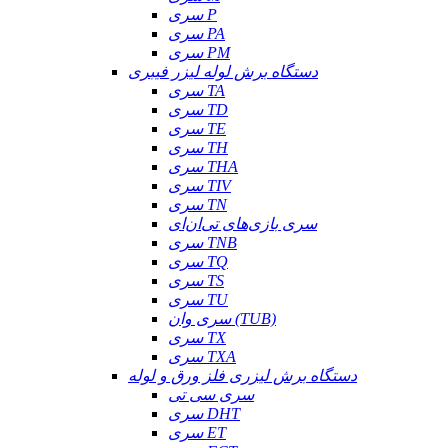
سری P
سری PA
سری PM
دستگاه برش لوله لیزر فیبری
سری TA
سری TD
سری TE
سری TH
سری THA
سری TIV
سری TN
سری بازی‌های تی‌ان‌ای
سری TNB
سری TQ
سری TS
سری TU
سری وان (TUB)
سری TX
سری TXA
دستگاه برش لیزری فلز ورق و لوله
سری سی تی
سری DHT
سری ET