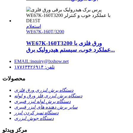
استعلام
WE67K-160T/3200
WE67K-160T3200 ورق فلزی با
عملکرد خوب، سیستم هیدرولیک برق...
EMAIL:inquiry@lxshow.net
تلفن: ۱۷۷۶۳۴۲۶۹۱۴
محصولات
دستگاه برش لیزری ورق فلزی
دستگاه برش لیزری فلز ورق و لوله
دستگاه برش لوله لیزر فیبری
سایر برش دهنده های لیزر فیبری
دستگاه تمیز کردن لیزر
دستگاه جوش لیزری
مرکز ویدئو