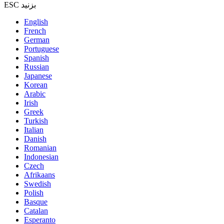
ESC بزنید
English
French
German
Portuguese
Spanish
Russian
Japanese
Korean
Arabic
Irish
Greek
Turkish
Italian
Danish
Romanian
Indonesian
Czech
Afrikaans
Swedish
Polish
Basque
Catalan
Esperanto