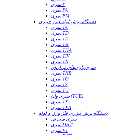
سری P
سری PA
سری PM
دستگاه برش لوله لیزر فیبری
سری TA
سری TD
سری TE
سری TH
سری THA
سری TIV
سری TN
سری بازی‌های تی‌ان‌ای
سری TNB
سری TQ
سری TS
سری TU
سری وان (TUB)
سری TX
سری TXA
دستگاه برش لیزری فلز ورق و لوله
سری سی تی
سری DHT
سری ET