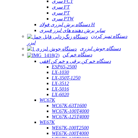
سری FCT
سری FT
سری PT
سری PTW
دستگاه برش لیزری فولاد H
سایر برش دهنده های لیزر فیبری
دستگاه تمیز کردن
لیزر
دستگاه جوش لیزری
دستگاه خم کن
دستگاه خم کن برقی و خم کن افقی
ESP65-2500
LX-1030
LX-350T-1250
LX-3512
LX-5016
LX-6020
WC67K
WC67K-63T1600
WC67K-100T4000
WC67K-125T4000
WE67K
WE67K-100T2500
WE67K-100T4000