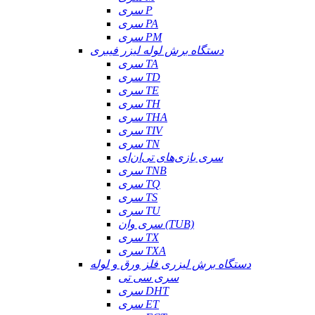
سری P
سری PA
سری PM
دستگاه برش لوله لیزر فیبری
سری TA
سری TD
سری TE
سری TH
سری THA
سری TIV
سری TN
سری بازی‌های تی‌ان‌ای
سری TNB
سری TQ
سری TS
سری TU
سری وان (TUB)
سری TX
سری TXA
دستگاه برش لیزری فلز ورق و لوله
سری سی تی
سری DHT
سری ET