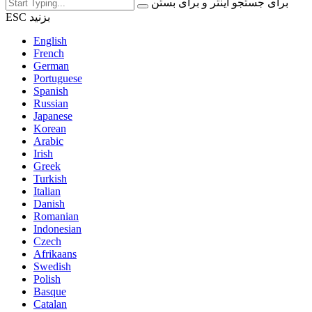
برای جستجو اینتر و برای بستن
ESC بزنید
English
French
German
Portuguese
Spanish
Russian
Japanese
Korean
Arabic
Irish
Greek
Turkish
Italian
Danish
Romanian
Indonesian
Czech
Afrikaans
Swedish
Polish
Basque
Catalan