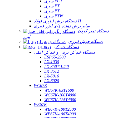
سری FCT
سری FT
سری PT
سری PTW
دستگاه برش لیزری فولاد H
سایر برش دهنده های لیزر فیبری
دستگاه تمیز کردن
لیزر
دستگاه جوش لیزری
دستگاه خم کن
دستگاه خم کن برقی و خم کن افقی
ESP65-2500
LX-1030
LX-350T-1250
LX-3512
LX-5016
LX-6020
WC67K
WC67K-63T1600
WC67K-100T4000
WC67K-125T4000
WE67K
WE67K-100T2500
WE67K-100T4000