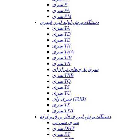
سری P
سری PA
سری PM
دستگاه برش لوله لیزر فیبری
سری TA
سری TD
سری TE
سری TH
سری THA
سری TIV
سری TN
سری بازی‌های تی‌ان‌ای
سری TNB
سری TQ
سری TS
سری TU
سری وان (TUB)
سری TX
سری TXA
دستگاه برش لیزری فلز ورق و لوله
سری سی تی
سری DHT
سری ET