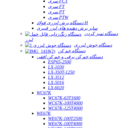
سری FCT
سری FT
سری PT
سری PTW
دستگاه برش لیزری فولاد H
سایر برش دهنده های لیزر فیبری
دستگاه تمیز کردن
لیزر
دستگاه جوش لیزری
دستگاه خم کن
دستگاه خم کن برقی و خم کن افقی
ESP65-2500
LX-1030
LX-350T-1250
LX-3512
LX-5016
LX-6020
WC67K
WC67K-63T1600
WC67K-100T4000
WC67K-125T4000
WE67K
WE67K-100T2500
WE67K-100T4000