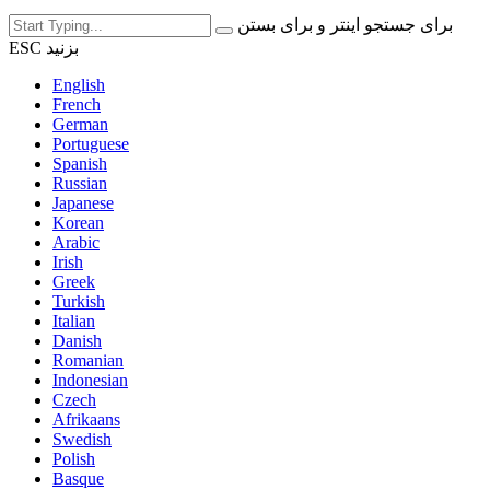
برای جستجو اینتر و برای بستن
ESC بزنید
English
French
German
Portuguese
Spanish
Russian
Japanese
Korean
Arabic
Irish
Greek
Turkish
Italian
Danish
Romanian
Indonesian
Czech
Afrikaans
Swedish
Polish
Basque