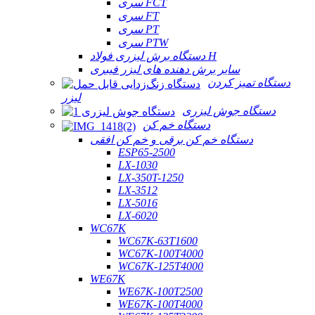
سری FCT
سری FT
سری PT
سری PTW
دستگاه برش لیزری فولاد H
سایر برش دهنده های لیزر فیبری
دستگاه تمیز کردن
لیزر
دستگاه جوش لیزری
دستگاه خم کن
دستگاه خم کن برقی و خم کن افقی
ESP65-2500
LX-1030
LX-350T-1250
LX-3512
LX-5016
LX-6020
WC67K
WC67K-63T1600
WC67K-100T4000
WC67K-125T4000
WE67K
WE67K-100T2500
WE67K-100T4000