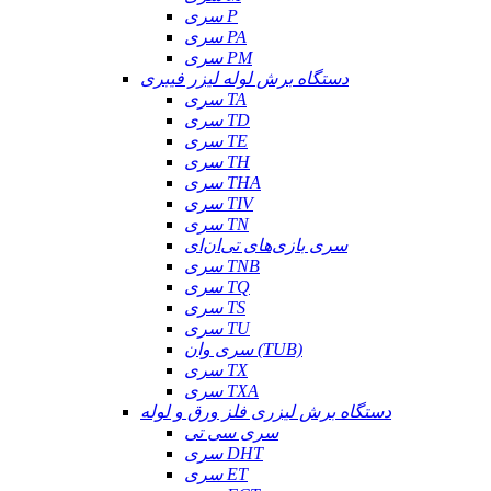
سری P
سری PA
سری PM
دستگاه برش لوله لیزر فیبری
سری TA
سری TD
سری TE
سری TH
سری THA
سری TIV
سری TN
سری بازی‌های تی‌ان‌ای
سری TNB
سری TQ
سری TS
سری TU
سری وان (TUB)
سری TX
سری TXA
دستگاه برش لیزری فلز ورق و لوله
سری سی تی
سری DHT
سری ET