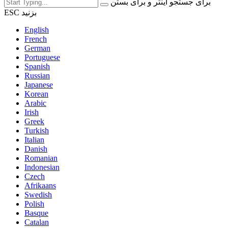
برای جستجو اینتر و برای بستن
ESC بزنید
English
French
German
Portuguese
Spanish
Russian
Japanese
Korean
Arabic
Irish
Greek
Turkish
Italian
Danish
Romanian
Indonesian
Czech
Afrikaans
Swedish
Polish
Basque
Catalan