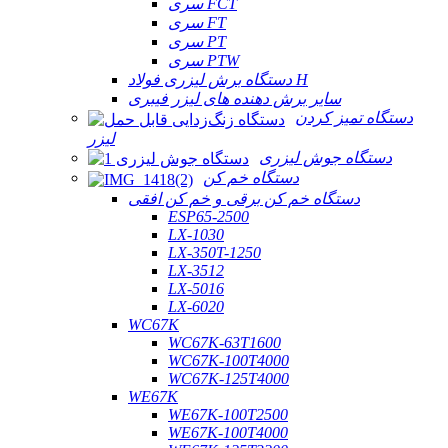
سری FCT
سری FT
سری PT
سری PTW
دستگاه برش لیزری فولاد H
سایر برش دهنده های لیزر فیبری
دستگاه تمیز کردن
لیزر
دستگاه جوش لیزری
دستگاه خم کن
دستگاه خم کن برقی و خم کن افقی
ESP65-2500
LX-1030
LX-350T-1250
LX-3512
LX-5016
LX-6020
WC67K
WC67K-63T1600
WC67K-100T4000
WC67K-125T4000
WE67K
WE67K-100T2500
WE67K-100T4000