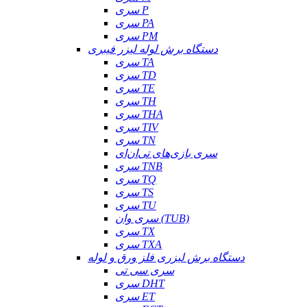
سری P
سری PA
سری PM
دستگاه برش لوله لیزر فیبری
سری TA
سری TD
سری TE
سری TH
سری THA
سری TIV
سری TN
سری بازی‌های تی‌ان‌ای
سری TNB
سری TQ
سری TS
سری TU
سری وان (TUB)
سری TX
سری TXA
دستگاه برش لیزری فلز ورق و لوله
سری سی تی
سری DHT
سری ET