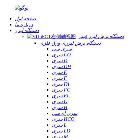
صفحه اول
درباره ما
دستگاه لیزر
دستگاه برش لیزر فیبر
دستگاه برش لیزری ورق فلزی
سری سی
سری CO
سری D
سری DH
سری E
سری F
سری FA
سری FC
سری FL
سری G
سری H
سری اچ سی
سری HCO
سری L
سری LD
سری M