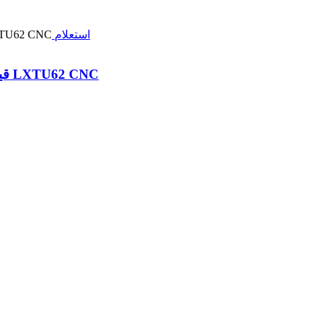
استعلام
قیمت دستگاه برش لیزری لوله فلزی آلومینیومی LXTU62 CNC