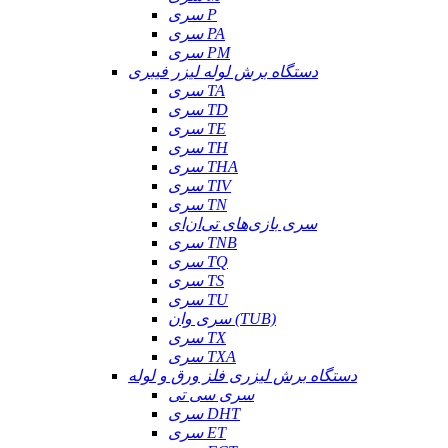
سری P
سری PA
سری PM
دستگاه برش لوله لیزر فیبری
سری TA
سری TD
سری TE
سری TH
سری THA
سری TIV
سری TN
سری بازی‌های تی‌ان‌ای
سری TNB
سری TQ
سری TS
سری TU
سری وان (TUB)
سری TX
سری TXA
دستگاه برش لیزری فلز ورق و لوله
سری سی تی
سری DHT
سری ET