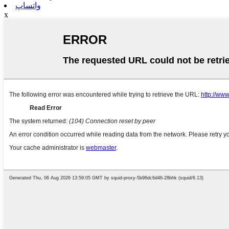
واتساپ
x