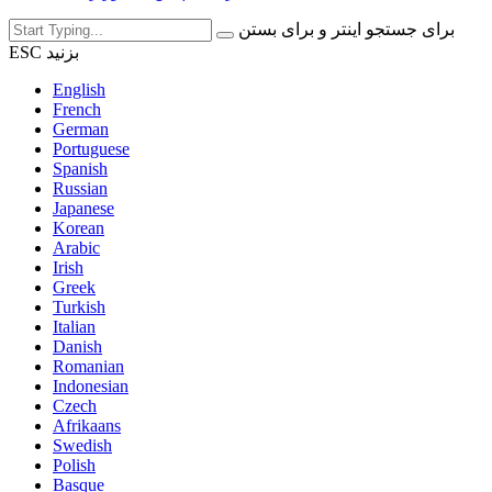
برای جستجو اینتر و برای بستن
ESC بزنید
English
French
German
Portuguese
Spanish
Russian
Japanese
Korean
Arabic
Irish
Greek
Turkish
Italian
Danish
Romanian
Indonesian
Czech
Afrikaans
Swedish
Polish
Basque