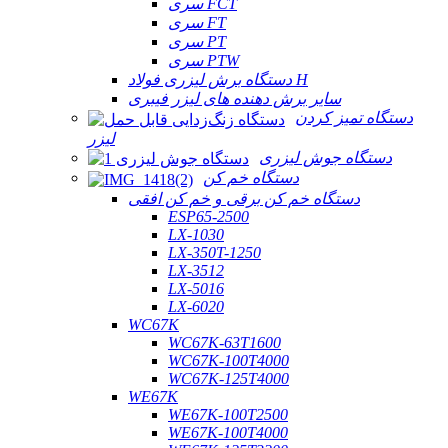
سری FCT
سری FT
سری PT
سری PTW
دستگاه برش لیزری فولاد H
سایر برش دهنده های لیزر فیبری
دستگاه تمیز کردن
لیزر
دستگاه جوش لیزری
دستگاه خم کن
دستگاه خم کن برقی و خم کن افقی
ESP65-2500
LX-1030
LX-350T-1250
LX-3512
LX-5016
LX-6020
WC67K
WC67K-63T1600
WC67K-100T4000
WC67K-125T4000
WE67K
WE67K-100T2500
WE67K-100T4000