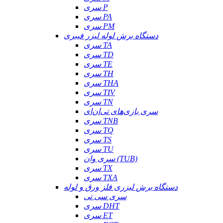
سری P
سری PA
سری PM
دستگاه برش لوله لیزر فیبری
سری TA
سری TD
سری TE
سری TH
سری THA
سری TIV
سری TN
سری بازی‌های تی‌ان‌ای
سری TNB
سری TQ
سری TS
سری TU
سری وان (TUB)
سری TX
سری TXA
دستگاه برش لیزری فلز ورق و لوله
سری سی تی
سری DHT
سری ET