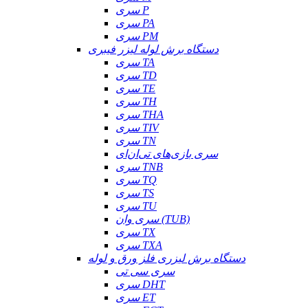
سری P
سری PA
سری PM
دستگاه برش لوله لیزر فیبری
سری TA
سری TD
سری TE
سری TH
سری THA
سری TIV
سری TN
سری بازی‌های تی‌ان‌ای
سری TNB
سری TQ
سری TS
سری TU
سری وان (TUB)
سری TX
سری TXA
دستگاه برش لیزری فلز ورق و لوله
سری سی تی
سری DHT
سری ET