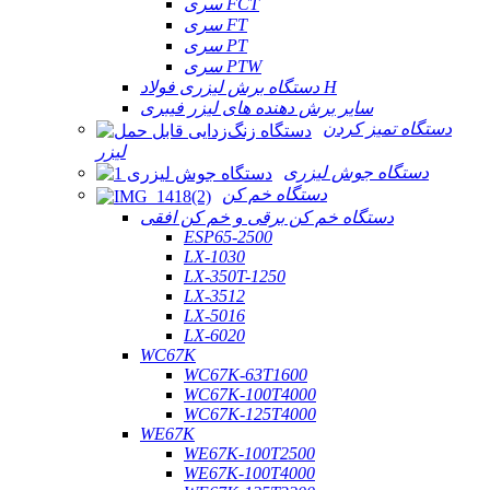
سری FCT
سری FT
سری PT
سری PTW
دستگاه برش لیزری فولاد H
سایر برش دهنده های لیزر فیبری
دستگاه تمیز کردن
لیزر
دستگاه جوش لیزری
دستگاه خم کن
دستگاه خم کن برقی و خم کن افقی
ESP65-2500
LX-1030
LX-350T-1250
LX-3512
LX-5016
LX-6020
WC67K
WC67K-63T1600
WC67K-100T4000
WC67K-125T4000
WE67K
WE67K-100T2500
WE67K-100T4000