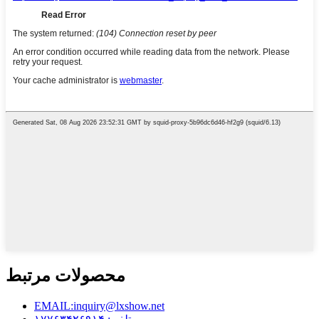
محصولات مرتبط
EMAIL:inquiry@lxshow.net