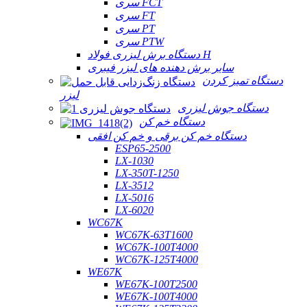
سری FCT
سری FT
سری PT
سری PTW
دستگاه برش لیزری فولاد H
سایر برش دهنده های لیزر فیبری
دستگاه تمیز کردن
لیزر
دستگاه جوش لیزری
دستگاه خم کن
دستگاه خم کن برقی و خم کن افقی
ESP65-2500
LX-1030
LX-350T-1250
LX-3512
LX-5016
LX-6020
WC67K
WC67K-63T1600
WC67K-100T4000
WC67K-125T4000
WE67K
WE67K-100T2500
WE67K-100T4000