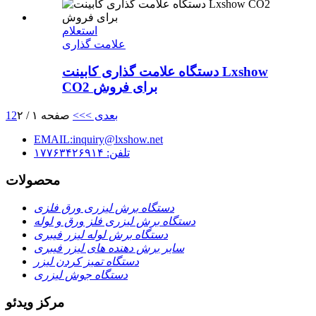
استعلام
علامت گذاری
دستگاه علامت گذاری کابینت Lxshow
CO2 برای فروش
بعدی >
>>
صفحه ۱ / ۲
2
1
EMAIL:inquiry@lxshow.net
تلفن: ۱۷۷۶۳۴۲۶۹۱۴
محصولات
دستگاه برش لیزری ورق فلزی
دستگاه برش لیزری فلز ورق و لوله
دستگاه برش لوله لیزر فیبری
سایر برش دهنده های لیزر فیبری
دستگاه تمیز کردن لیزر
دستگاه جوش لیزری
مرکز ویدئو