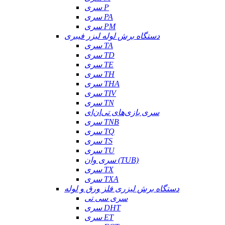
سری P
سری PA
سری PM
دستگاه برش لوله لیزر فیبری
سری TA
سری TD
سری TE
سری TH
سری THA
سری TIV
سری TN
سری بازی‌های تی‌ان‌ای
سری TNB
سری TQ
سری TS
سری TU
سری وان (TUB)
سری TX
سری TXA
دستگاه برش لیزری فلز ورق و لوله
سری سی تی
سری DHT
سری ET