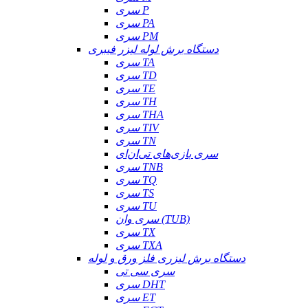
سری P
سری PA
سری PM
دستگاه برش لوله لیزر فیبری
سری TA
سری TD
سری TE
سری TH
سری THA
سری TIV
سری TN
سری بازی‌های تی‌ان‌ای
سری TNB
سری TQ
سری TS
سری TU
سری وان (TUB)
سری TX
سری TXA
دستگاه برش لیزری فلز ورق و لوله
سری سی تی
سری DHT
سری ET