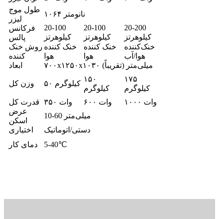
طول موج
۱۰۶۴ نانومتر
لیزر
20-100
20-100
20-200
فرکانس
کیلوهرتز
کیلوهرتز
کیلوهرتز
پالس
خنک‌کننده
خنک کننده
خنک کننده
روش خنک
هوا/آب
هوا
هوا
کننده
۷۰۰x۱۲۵۰x۱۰۳۰ میلی‌متر (تقریباً)
ابعاد
۱۵۰
۱۷۵
۵۰ کیلوگرم
وزن کل
کیلوگرم
کیلوگرم
۱۰۰۰ وات
۶۰۰ وات
۳۵۰ وات
قدرت کل
عرض
10-60 میلی‌متر
اسکن
دستی/اتوماتیک
اختیاری
5-40℃
دمای کار