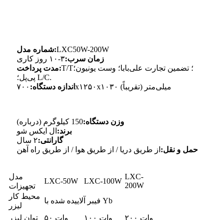
LXC50W-200W
شماره مدل:
زمان سرب:
۳-۱۰ روز کاری
T/T؛ تضمین تجارت علی‌بابا؛ وست یونیون؛
مدت پرداخت:
پی‌پل؛ L/C.
۷۰۰x۱۲۵۰x۱۰۳۰ میلی‌متر (تقریباً)
اندازه دستگاه:
وزن دستگاه:
150 کیلوگرم (درباره)
برند:
ال ایکس شو
گارانتی:
۲ سال
حمل و نقل:
از طریق دریا / از طریق هوا / از طریق راه آهن
LXC-
مدل
LXC-50W
LXC-100W
200W
تجهیزات
محیط کار
فیبر آلاییده شده با Yb
لیزر
۲۰۰ وات
۱۰۰ وات
۵۰ وات
توان لیزر