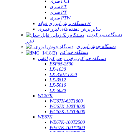
سری FCT
سری FT
سری PT
سری PTW
دستگاه برش لیزری فولاد H
سایر برش دهنده های لیزر فیبری
دستگاه تمیز کردن
لیزر
دستگاه جوش لیزری
دستگاه خم کن
دستگاه خم کن برقی و خم کن افقی
ESP65-2500
LX-1030
LX-350T-1250
LX-3512
LX-5016
LX-6020
WC67K
WC67K-63T1600
WC67K-100T4000
WC67K-125T4000
WE67K
WE67K-100T2500
WE67K-100T4000