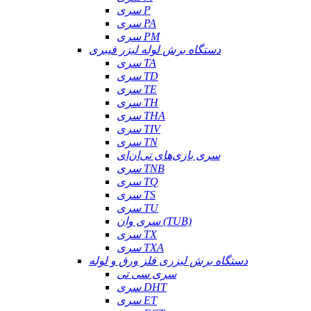
سری P
سری PA
سری PM
دستگاه برش لوله لیزر فیبری
سری TA
سری TD
سری TE
سری TH
سری THA
سری TIV
سری TN
سری بازی‌های تی‌ان‌ای
سری TNB
سری TQ
سری TS
سری TU
سری وان (TUB)
سری TX
سری TXA
دستگاه برش لیزری فلز ورق و لوله
سری سی تی
سری DHT
سری ET