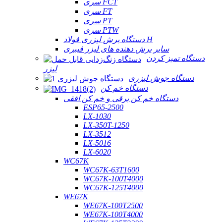
سری FCT
سری FT
سری PT
سری PTW
دستگاه برش لیزری فولاد H
سایر برش دهنده های لیزر فیبری
دستگاه تمیز کردن
لیزر
دستگاه جوش لیزری
دستگاه خم کن
دستگاه خم کن برقی و خم کن افقی
ESP65-2500
LX-1030
LX-350T-1250
LX-3512
LX-5016
LX-6020
WC67K
WC67K-63T1600
WC67K-100T4000
WC67K-125T4000
WE67K
WE67K-100T2500
WE67K-100T4000