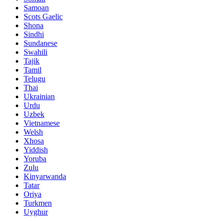
Samoan
Scots Gaelic
Shona
Sindhi
Sundanese
Swahili
Tajik
Tamil
Telugu
Thai
Ukrainian
Urdu
Uzbek
Vietnamese
Welsh
Xhosa
Yiddish
Yoruba
Zulu
Kinyarwanda
Tatar
Oriya
Turkmen
Uyghur