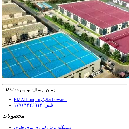
زمان ارسال: نوامبر-10-2025
EMAIL:inquiry@lxshow.net
تلفن: ۱۷۷۶۳۴۲۶۹۱۴
محصولات
دستگاه برش لیزری ورق فلزی