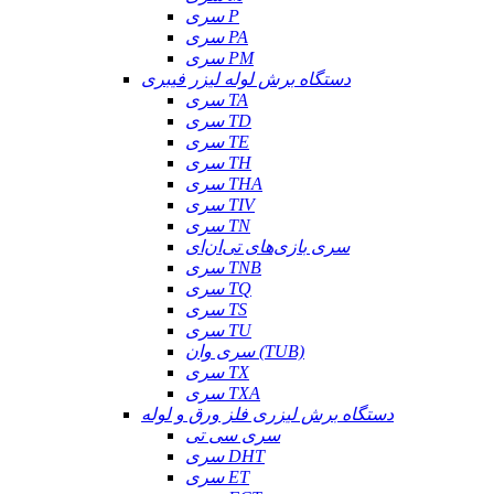
سری P
سری PA
سری PM
دستگاه برش لوله لیزر فیبری
سری TA
سری TD
سری TE
سری TH
سری THA
سری TIV
سری TN
سری بازی‌های تی‌ان‌ای
سری TNB
سری TQ
سری TS
سری TU
سری وان (TUB)
سری TX
سری TXA
دستگاه برش لیزری فلز ورق و لوله
سری سی تی
سری DHT
سری ET