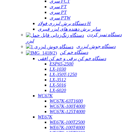
سری FCT
سری FT
سری PT
سری PTW
دستگاه برش لیزری فولاد H
سایر برش دهنده های لیزر فیبری
دستگاه تمیز کردن
لیزر
دستگاه جوش لیزری
دستگاه خم کن
دستگاه خم کن برقی و خم کن افقی
ESP65-2500
LX-1030
LX-350T-1250
LX-3512
LX-5016
LX-6020
WC67K
WC67K-63T1600
WC67K-100T4000
WC67K-125T4000
WE67K
WE67K-100T2500
WE67K-100T4000