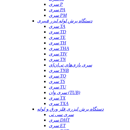
سری P
سری PA
سری PM
دستگاه برش لوله لیزر فیبری
سری TA
سری TD
سری TE
سری TH
سری THA
سری TIV
سری TN
سری بازی‌های تی‌ان‌ای
سری TNB
سری TQ
سری TS
سری TU
سری وان (TUB)
سری TX
سری TXA
دستگاه برش لیزری فلز ورق و لوله
سری سی تی
سری DHT
سری ET