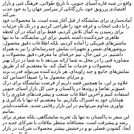
واقع در شبه قاره آسیای جنوبی، با تاریخ طولانی، فرهنگ غنی و بازار
اقتصادی پررونق خود، بازرگانانی از سراسر جهان را به خود جذب
می‌کند.
آماده‌سازی برای نمایشگاه از قبل آغاز شده است. ما محصولات خود
را با دقت انتخاب و غرفه خود را طراحی کردیم و در تک تک جزئیات
برای رسیدن به کمال تلاش کردیم، فقط برای اینکه در آن لحظه
ظاهری خیره‌کننده داشته باشیم. برای این نمایشگاه، ما نه تنها
ماشین‌های فیزیکی را آماده کردیم، بلکه اطلاعات دقیق محصول،
بروشورهای نفیس و تجهیزات نمایش چندرسانه‌ای را نیز به همراه
داشتیم. در عین حال، تیم حرفه‌ای ما معرفی دقیق محصولات و
مشاوره فنی را در محل به شما ارائه می‌دهد تا به شما در درک بهتر
محصولات و خدمات ما کمک کند. ما معتقدیم که از طریق
نمایش‌های جامع و چند زاویه‌ای، هر بازدیدکننده می‌تواند قدرت برند
و مزایای محصول ما را عمیقاً احساس کند.
علاوه بر این، ما همچنین قصد داریم از فرصت نمایشگاه برای درک
عمیق‌تر تقاضا و روندها در پاکستان و حتی کل بازار آسیای جنوبی
استفاده کنیم و آخرین اطلاعات صنعت و پیشرفت‌های فناوری را با
همتایان خود به اشتراک بگذاریم. ما معتقدیم که تنها با یادگیری و
نوآوری مداوم می‌توانیم در این بازار رقابتی شدید، شکست‌ناپذیر
بمانیم.
این سفر به پاکستان نه تنها یک تجربه نمایشگاهی، بلکه سفری برای
رشد و پیشرفت است. مشتاقانه منتظر ملاقات با شرکای جدید در
آنجا، گشودن فصلی نو و درخشش بیشتر محصولات شرکت در بازار
بین‌المللی هستم.