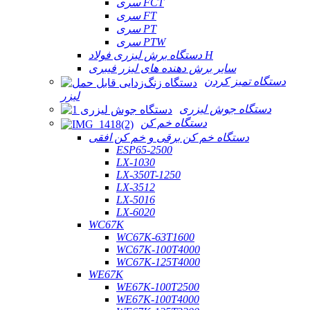
سری FCT
سری FT
سری PT
سری PTW
دستگاه برش لیزری فولاد H
سایر برش دهنده های لیزر فیبری
دستگاه تمیز کردن
لیزر
دستگاه جوش لیزری
دستگاه خم کن
دستگاه خم کن برقی و خم کن افقی
ESP65-2500
LX-1030
LX-350T-1250
LX-3512
LX-5016
LX-6020
WC67K
WC67K-63T1600
WC67K-100T4000
WC67K-125T4000
WE67K
WE67K-100T2500
WE67K-100T4000