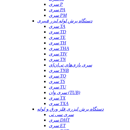
سری P
سری PA
سری PM
دستگاه برش لوله لیزر فیبری
سری TA
سری TD
سری TE
سری TH
سری THA
سری TIV
سری TN
سری بازی‌های تی‌ان‌ای
سری TNB
سری TQ
سری TS
سری TU
سری وان (TUB)
سری TX
سری TXA
دستگاه برش لیزری فلز ورق و لوله
سری سی تی
سری DHT
سری ET