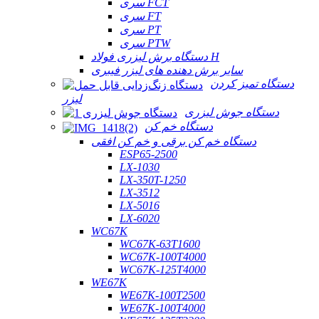
سری FCT
سری FT
سری PT
سری PTW
دستگاه برش لیزری فولاد H
سایر برش دهنده های لیزر فیبری
دستگاه تمیز کردن
لیزر
دستگاه جوش لیزری
دستگاه خم کن
دستگاه خم کن برقی و خم کن افقی
ESP65-2500
LX-1030
LX-350T-1250
LX-3512
LX-5016
LX-6020
WC67K
WC67K-63T1600
WC67K-100T4000
WC67K-125T4000
WE67K
WE67K-100T2500
WE67K-100T4000