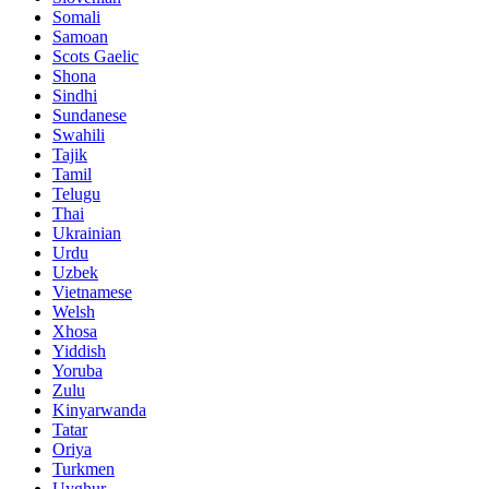
Somali
Samoan
Scots Gaelic
Shona
Sindhi
Sundanese
Swahili
Tajik
Tamil
Telugu
Thai
Ukrainian
Urdu
Uzbek
Vietnamese
Welsh
Xhosa
Yiddish
Yoruba
Zulu
Kinyarwanda
Tatar
Oriya
Turkmen
Uyghur